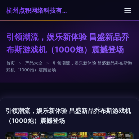
杭州点积网络科技有限公司
引领潮流，娱乐新体验 昌盛新品乔
布斯游戏机（1000炮）震撼登场
首页
>
产品大全
>
引领潮流，娱乐新体验 昌盛新品乔布斯游
戏机（1000炮）震撼登场
引领潮流，娱乐新体验 昌盛新品乔布斯游戏机
（1000炮）震撼登场